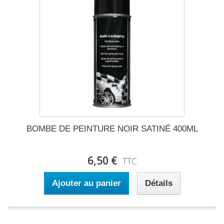
BOMBE DE PEINTURE NOIR SATINÉ 400ML
6,50 €
TTC
Ajouter au panier
Détails