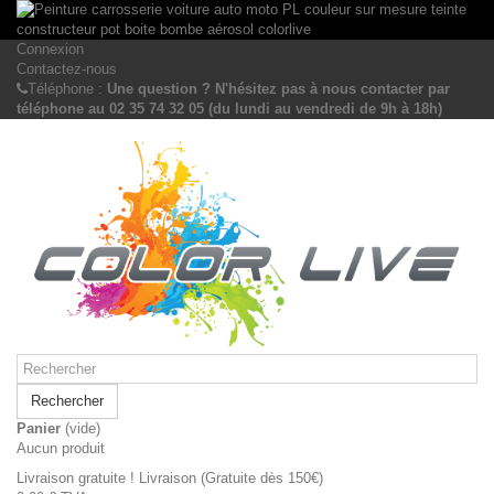
Connexion
Contactez-nous
Téléphone :
Une question ? N'hésitez pas à nous contacter par
téléphone au 02 35 74 32 05 (du lundi au vendredi de 9h à 18h)
Rechercher
Panier
(vide)
Aucun produit
Livraison gratuite !
Livraison (Gratuite dès 150€)