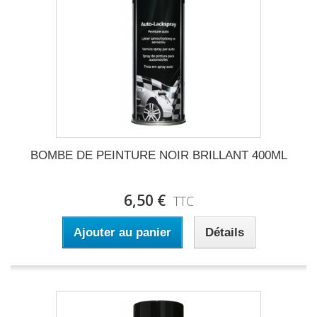
BOMBE DE PEINTURE NOIR BRILLANT 400ML
6,50 €
TTC
Ajouter au panier
Détails