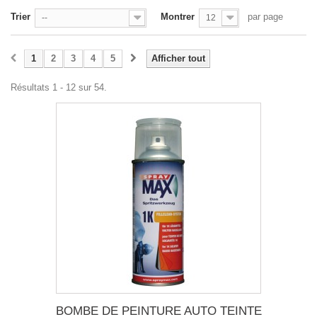
Trier
Montrer
par page
--
12
1
2
3
4
5
Afficher tout
Résultats 1 - 12 sur 54.
BOMBE DE PEINTURE AUTO TEINTE