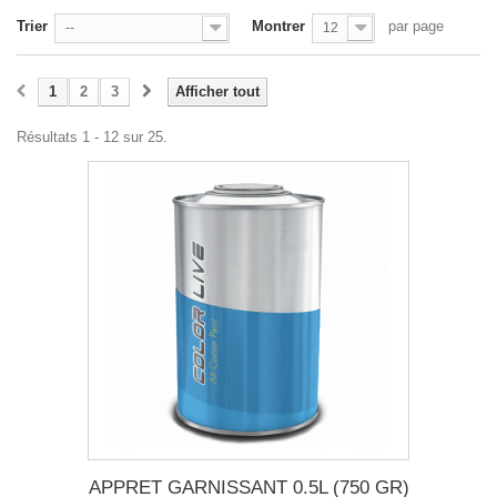
Trier
Montrer
par page
--
12
1
2
3
Afficher tout
Résultats 1 - 12 sur 25.
APPRET GARNISSANT 0.5L (750 GR)