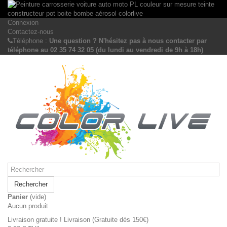
Connexion
Contactez-nous
Téléphone :
Une question ? N'hésitez pas à nous contacter par
téléphone au 02 35 74 32 05 (du lundi au vendredi de 9h à 18h)
Rechercher
Panier
(vide)
Aucun produit
Livraison gratuite !
Livraison (Gratuite dès 150€)