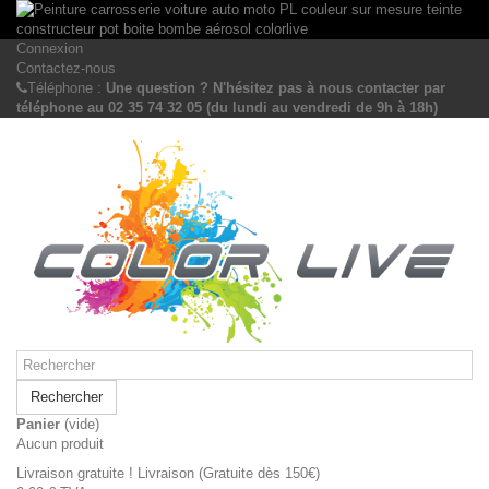
Connexion
Contactez-nous
Téléphone :
Une question ? N'hésitez pas à nous contacter par
téléphone au 02 35 74 32 05 (du lundi au vendredi de 9h à 18h)
Rechercher
Panier
(vide)
Aucun produit
Livraison gratuite !
Livraison (Gratuite dès 150€)