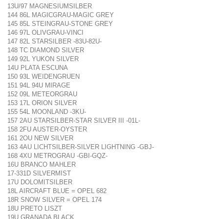
13U/97 MAGNESIUMSILBER
144 86L MAGICGRAU-MAGIC GREY
145 85L STEINGRAU-STONE GREY
146 97L OLIVGRAU-VINCI
147 82L STARSILBER -83U-82U-
148 TC DIAMOND SILVER
149 92L YUKON SILVER
14U PLATA ESCUNA
150 93L WEIDENGRUEN
151 94L 94U MIRAGE
152 09L METEORGRAU
153 17L ORION SILVER
155 54L MOONLAND -3KU-
157 2AU STARSILBER-STAR SILVER III -01L-
158 2FU AUSTER-OYSTER
161 2OU NEW SILVER
163 4AU LICHTSILBER-SILVER LIGHTNING -GBJ-
168 4XU METROGRAU -GBI-GQZ-
16U BRANCO MAHLER
17-331D SILVERMIST
17U DOLOMITSILBER
18L AIRCRAFT BLUE = OPEL 682
18R SNOW SILVER = OPEL 174
18U PRETO LISZT
19U GRANADA BLACK