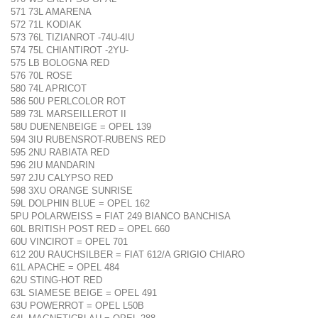
571 73L AMARENA
572 71L KODIAK
573 76L TIZIANROT -74U-4IU
574 75L CHIANTIROT -2YU-
575 LB BOLOGNA RED
576 70L ROSE
580 74L APRICOT
586 50U PERLCOLOR ROT
589 73L MARSEILLEROT II
58U DUENENBEIGE = OPEL 139
594 3IU RUBENSROT-RUBENS RED
595 2NU RABIATA RED
596 2IU MANDARIN
597 2JU CALYPSO RED
598 3XU ORANGE SUNRISE
59L DOLPHIN BLUE = OPEL 162
5PU POLARWEISS = FIAT 249 BIANCO BANCHISA
60L BRITISH POST RED = OPEL 660
60U VINCIROT = OPEL 701
612 20U RAUCHSILBER = FIAT 612/A GRIGIO CHIARO
61L APACHE = OPEL 484
62U STING-HOT RED
63L SIAMESE BEIGE = OPEL 491
63U POWERROT = OPEL L50B