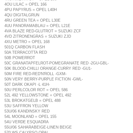
4OU LILAC = OPEL 166
4PU PAPYRUS = OPEL L40H
4QU DIGITALGRUN
4RU GREEN TEA = OPEL L30E
4UU PANORAMABLAU = OPEL L21E
4VA BLAZE RED-GLUTROT = SUZUKI ZCF
4VD ZITRONENGRAS = SUZUKI ZJD
4XU METRO = OPEL 168
501Q CARBON FLASH
50A TERRACOTTA RED
50B POWERROT
50C GRANATAPFELROT-POMEGRANATE RED -2GU-GBL-
50K BLOOD-CHILLI ORANGE-CURRY RED -GU1-
50M FIRE RED-RED'N'ROLL -GXM-
50N VERY BERRY-PURPLE FICTION -GWL-
50T DARK OKAPI -L 41H-
50U PERLCOLOR ROT = OPEL 586
52L 492 YELLOWSTONE = OPEL 492
53L BROKATGELB = OPEL 488
53U SAFFRON YELLOW
53U/06 KANDINSKY RED
54L MOONLAND = OPEL 155
54U VERDE ESQUADRA
55U/06 SAHARABEIGE-LINEN BEIGE
570 WS CALYPSO OPAL