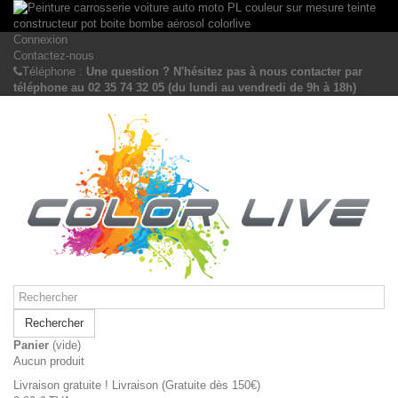
Connexion
Contactez-nous
Téléphone :
Une question ? N'hésitez pas à nous contacter par
téléphone au 02 35 74 32 05 (du lundi au vendredi de 9h à 18h)
Rechercher
Panier
(vide)
Aucun produit
Livraison gratuite !
Livraison (Gratuite dès 150€)