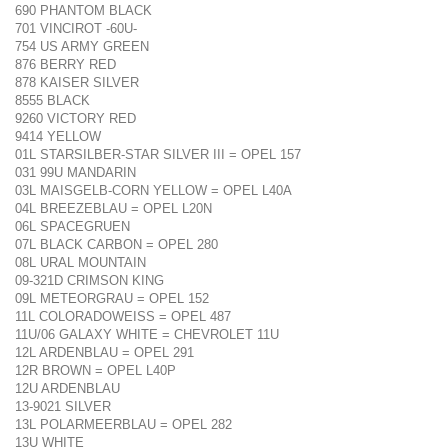
690 PHANTOM BLACK
701 VINCIROT -60U-
754 US ARMY GREEN
876 BERRY RED
878 KAISER SILVER
8555 BLACK
9260 VICTORY RED
9414 YELLOW
01L STARSILBER-STAR SILVER III = OPEL 157
031 99U MANDARIN
03L MAISGELB-CORN YELLOW = OPEL L40A
04L BREEZEBLAU = OPEL L20N
06L SPACEGRUEN
07L BLACK CARBON = OPEL 280
08L URAL MOUNTAIN
09-321D CRIMSON KING
09L METEORGRAU = OPEL 152
11L COLORADOWEISS = OPEL 487
11U/06 GALAXY WHITE = CHEVROLET 11U
12L ARDENBLAU = OPEL 291
12R BROWN = OPEL L40P
12U ARDENBLAU
13-9021 SILVER
13L POLARMEERBLAU = OPEL 282
13U WHITE