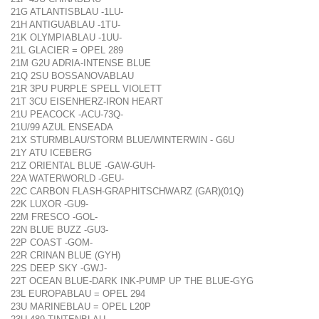
21G ATLANTISBLAU -1LU-
21H ANTIGUABLAU -1TU-
21K OLYMPIABLAU -1UU-
21L GLACIER = OPEL 289
21M G2U ADRIA-INTENSE BLUE
21Q 2SU BOSSANOVABLAU
21R 3PU PURPLE SPELL VIOLETT
21T 3CU EISENHERZ-IRON HEART
21U PEACOCK -ACU-73Q-
21U/99 AZUL ENSEADA
21X STURMBLAU/STORM BLUE/WINTERWIN - G6U
21Y ATU ICEBERG
21Z ORIENTAL BLUE -GAW-GUH-
22A WATERWORLD -GEU-
22C CARBON FLASH-GRAPHITSCHWARZ (GAR)(01Q)
22K LUXOR -GU9-
22M FRESCO -GOL-
22N BLUE BUZZ -GU3-
22P COAST -GOM-
22R CRINAN BLUE (GYH)
22S DEEP SKY -GWJ-
22T OCEAN BLUE-DARK INK-PUMP UP THE BLUE-GYG
23L EUROPABLAU = OPEL 294
23U MARINEBLAU = OPEL L20P