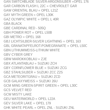
GAN SWITCHBLADE SILVER-ARGONSILBER =OPEL 176
GAR CARBON FLASH L 22C = CHEVROLET GAR
GAW ORIENTAL BLAU = OPEL L21Z
GAY MYTH GREEN = OPEL L30K
GAZ OLYMPIC WHITE = OPEL L 40R
GBA BLACK
GBE CARDINAL RED - 505Q
GBH POWER ROT = OPEL L50B
GBI METRO = OPEL 168
GBJ LICHTSILBER-SILVER LIGHTNING = OPEL 163
GBL GRANATAPFELROT-POMEGRANATE = OPEL L50C
GBN LITHIUMWEISS-LITHIUM WHITE
GBV CYBER GREY
GBW MAROKKOBLAU = ZJE
GBX ATLANTABLAU = SUZUKI ZCH
GBY CORNFLOWER BLUE = SUZUKI ZCG
GBZ STAHLSILBER = SUZUKI ZCC Z2S
GCA METEORITGRAU = SUZUKI ZCD
GCB GALAXYWEISS = SUZUKI 26U
GCM MING GREEN-SPIRIT GREEN = OPEL L30C
GCS VELVET RED
GCW MISTY LAKE
GEU WATERWORLD = OPEL L22A
GEV SILVER LAKE = OPEL 179
GHK WHITE PEARL = OPEL ZNL - SUZUKI ZNL