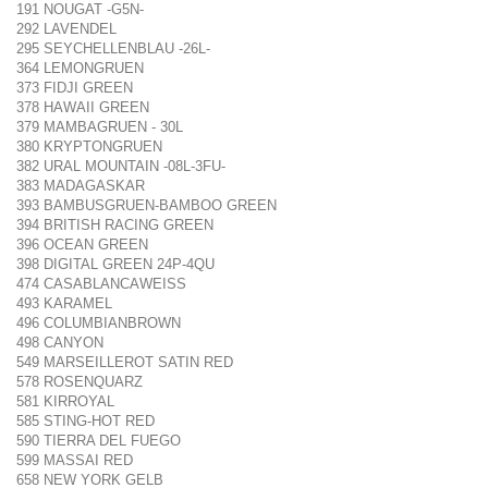
191 NOUGAT -G5N-
292 LAVENDEL
295 SEYCHELLENBLAU -26L-
364 LEMONGRUEN
373 FIDJI GREEN
378 HAWAII GREEN
379 MAMBAGRUEN - 30L
380 KRYPTONGRUEN
382 URAL MOUNTAIN -08L-3FU-
383 MADAGASKAR
393 BAMBUSGRUEN-BAMBOO GREEN
394 BRITISH RACING GREEN
396 OCEAN GREEN
398 DIGITAL GREEN 24P-4QU
474 CASABLANCAWEISS
493 KARAMEL
496 COLUMBIANBROWN
498 CANYON
549 MARSEILLEROT SATIN RED
578 ROSENQUARZ
581 KIRROYAL
585 STING-HOT RED
590 TIERRA DEL FUEGO
599 MASSAI RED
658 NEW YORK GELB