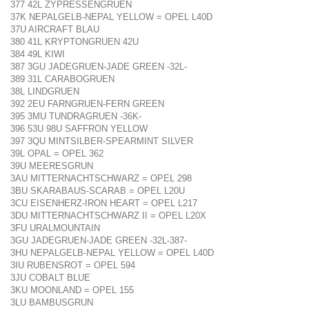
377 42L ZYPRESSENGRUEN
37K NEPALGELB-NEPAL YELLOW = OPEL L40D
37U AIRCRAFT BLAU
380 41L KRYPTONGRUEN 42U
384 49L KIWI
387 3GU JADEGRUEN-JADE GREEN -32L-
389 31L CARABOGRUEN
38L LINDGRUEN
392 2EU FARNGRUEN-FERN GREEN
395 3MU TUNDRAGRUEN -36K-
396 53U 98U SAFFRON YELLOW
397 3QU MINTSILBER-SPEARMINT SILVER
39L OPAL = OPEL 362
39U MEERESGRUN
3AU MITTERNACHTSCHWARZ = OPEL 298
3BU SKARABAUS-SCARAB = OPEL L20U
3CU EISENHERZ-IRON HEART = OPEL L217
3DU MITTERNACHTSCHWARZ II = OPEL L20X
3FU URALMOUNTAIN
3GU JADEGRUEN-JADE GREEN -32L-387-
3HU NEPALGELB-NEPAL YELLOW = OPEL L40D
3IU RUBENSROT = OPEL 594
3JU COBALT BLUE
3KU MOONLAND = OPEL 155
3LU BAMBUSGRUN