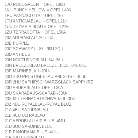
1JU ROBOGRUEN = OPEL L30B
1KU PUNCH YELLOW = OPEL L40K
1RU PANNACOTTA = OPEL 167
1TU ANTIGUABLAU = OPEL L21H
1UU OLYMPIA BLAU = OPEL L21K
1ZU TERRACOTTA = OPEL L50A
20A ARUBABLAU -20U-24L-
20B PURPLE
20C SCHWARZ II -87L-90U-2QU
20D ANTIBES
20H NOCTURNOBLAU -34L-36U-
20N BREEZEBLAU-BREEZE BLUE -04L-80U-
20P MARINEBLAU -23U-
20Q 2BU PRESTIGEBLAU-PRESTIGE BLUE
20R 2HU SAPHIRSCHWARZ-BLACK SAPPHIRE
20U ARUBABLAU = OPEL L20A
20U SKARABAUS-SCARAB -3BU-
20X MITTERNACHTSCHWARZ II -3DU-
20Z 4DU ROYALBLAU-ROYAL BLUE
21A 4BU SATURNBLAU
21B 4CU ULTRABLAU
21C AEROBLAU-AIR BLUE -4MU-
21D 3UU SARDINIA BLUE
21E PANORAMA BLUE -4UU-
21F 4JU CHINABLAU