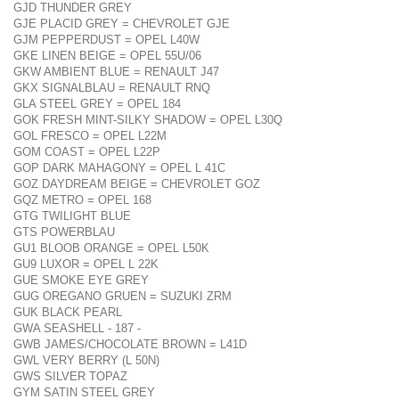
GJD THUNDER GREY
GJE PLACID GREY = CHEVROLET GJE
GJM PEPPERDUST = OPEL L40W
GKE LINEN BEIGE = OPEL 55U/06
GKW AMBIENT BLUE = RENAULT J47
GKX SIGNALBLAU = RENAULT RNQ
GLA STEEL GREY = OPEL 184
GOK FRESH MINT-SILKY SHADOW = OPEL L30Q
GOL FRESCO = OPEL L22M
GOM COAST = OPEL L22P
GOP DARK MAHAGONY = OPEL L 41C
GOZ DAYDREAM BEIGE = CHEVROLET GOZ
GQZ METRO = OPEL 168
GTG TWILIGHT BLUE
GTS POWERBLAU
GU1 BLOOB ORANGE = OPEL L50K
GU9 LUXOR = OPEL L 22K
GUE SMOKE EYE GREY
GUG OREGANO GRUEN = SUZUKI ZRM
GUK BLACK PEARL
GWA SEASHELL - 187 -
GWB JAMES/CHOCOLATE BROWN = L41D
GWL VERY BERRY (L 50N)
GWS SILVER TOPAZ
GYM SATIN STEEL GREY