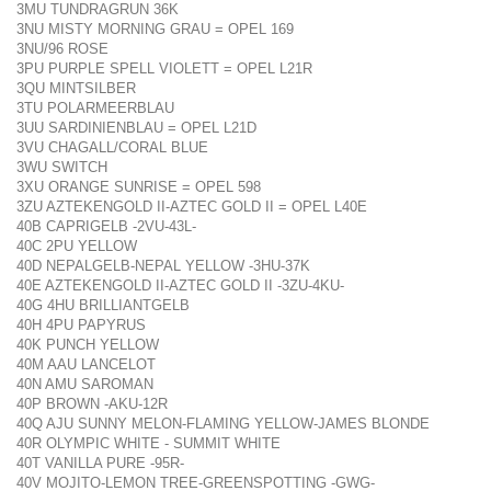
3MU TUNDRAGRUN 36K
3NU MISTY MORNING GRAU = OPEL 169
3NU/96 ROSE
3PU PURPLE SPELL VIOLETT = OPEL L21R
3QU MINTSILBER
3TU POLARMEERBLAU
3UU SARDINIENBLAU = OPEL L21D
3VU CHAGALL/CORAL BLUE
3WU SWITCH
3XU ORANGE SUNRISE = OPEL 598
3ZU AZTEKENGOLD II-AZTEC GOLD II = OPEL L40E
40B CAPRIGELB -2VU-43L-
40C 2PU YELLOW
40D NEPALGELB-NEPAL YELLOW -3HU-37K
40E AZTEKENGOLD II-AZTEC GOLD II -3ZU-4KU-
40G 4HU BRILLIANTGELB
40H 4PU PAPYRUS
40K PUNCH YELLOW
40M AAU LANCELOT
40N AMU SAROMAN
40P BROWN -AKU-12R
40Q AJU SUNNY MELON-FLAMING YELLOW-JAMES BLONDE
40R OLYMPIC WHITE - SUMMIT WHITE
40T VANILLA PURE -95R-
40V MOJITO-LEMON TREE-GREENSPOTTING -GWG-