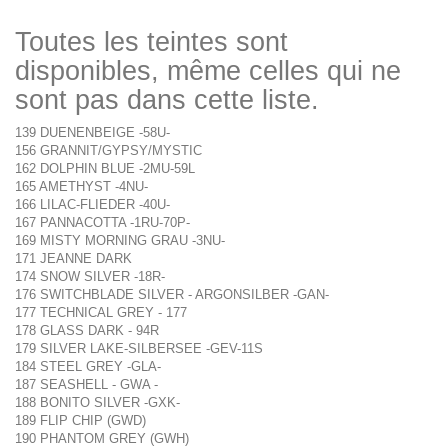
Toutes les teintes sont
disponibles, même celles qui ne
sont pas dans cette liste.
139 DUENENBEIGE -58U-
156 GRANNIT/GYPSY/MYSTIC
162 DOLPHIN BLUE -2MU-59L
165 AMETHYST -4NU-
166 LILAC-FLIEDER -40U-
167 PANNACOTTA -1RU-70P-
169 MISTY MORNING GRAU -3NU-
171 JEANNE DARK
174 SNOW SILVER -18R-
176 SWITCHBLADE SILVER - ARGONSILBER -GAN-
177 TECHNICAL GREY - 177
178 GLASS DARK - 94R
179 SILVER LAKE-SILBERSEE -GEV-11S
184 STEEL GREY -GLA-
187 SEASHELL - GWA -
188 BONITO SILVER -GXK-
189 FLIP CHIP (GWD)
190 PHANTOM GREY (GWH)