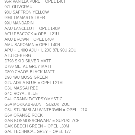
95R VANILLA PURE = OPEL L40T
97L OLIVGRAU
98U SAFFRON YELLOW
994L DAMASTSILBER
99U MANDARIN
AAU LANCELOT = OPEL L40M
ACU PEACOCK = OPEL L21U
AKU BROWN = OPEL L40P
AMU SAROMAN = OPEL L40N
APU = L 40Q AJU + L 20C 87L 90U 2QU
ATU ICEBERG
D798 SKID SILVER MATT
D799 METAL GREY MATT
D800 CHAOS BLACK MATT
D90 49U MOSS GREEN
G2U ADRIA BLUE = OPEL L21M
G3U MASSAI RED
G4C ROYAL BLUE
G4U GRANNIT/GYPSY/MYSTIC
G5A MOKKABRAUN = SUZUKI ZUC
G6U STURMBLAU-WINTERWIN = OPEL L21X
G6V ORANGE ROCK
GAB KOSMOSSCHWARZ = SUZUKI ZCE
GAK BEECH GREEN = OPEL L30M
GAL TECHNICAL GREY = OPEL 177