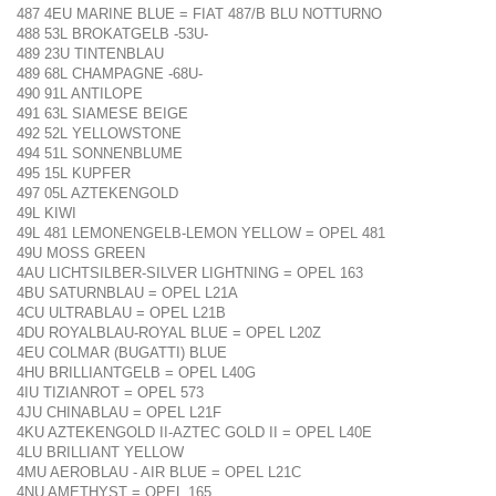
487 4EU MARINE BLUE = FIAT 487/B BLU NOTTURNO
488 53L BROKATGELB -53U-
489 23U TINTENBLAU
489 68L CHAMPAGNE -68U-
490 91L ANTILOPE
491 63L SIAMESE BEIGE
492 52L YELLOWSTONE
494 51L SONNENBLUME
495 15L KUPFER
497 05L AZTEKENGOLD
49L KIWI
49L 481 LEMONENGELB-LEMON YELLOW = OPEL 481
49U MOSS GREEN
4AU LICHTSILBER-SILVER LIGHTNING = OPEL 163
4BU SATURNBLAU = OPEL L21A
4CU ULTRABLAU = OPEL L21B
4DU ROYALBLAU-ROYAL BLUE = OPEL L20Z
4EU COLMAR (BUGATTI) BLUE
4HU BRILLIANTGELB = OPEL L40G
4IU TIZIANROT = OPEL 573
4JU CHINABLAU = OPEL L21F
4KU AZTEKENGOLD II-AZTEC GOLD II = OPEL L40E
4LU BRILLIANT YELLOW
4MU AEROBLAU - AIR BLUE = OPEL L21C
4NU AMETHYST = OPEL 165