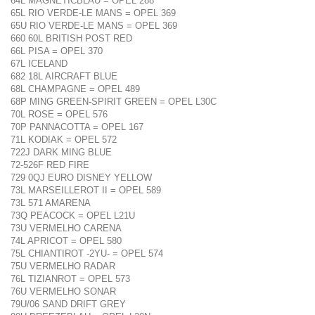
64L MAGNETICBLAU = OPEL 288
65L RIO VERDE-LE MANS = OPEL 369
65U RIO VERDE-LE MANS = OPEL 369
660 60L BRITISH POST RED
66L PISA = OPEL 370
67L ICELAND
682 18L AIRCRAFT BLUE
68L CHAMPAGNE = OPEL 489
68P MING GREEN-SPIRIT GREEN = OPEL L30C
70L ROSE = OPEL 576
70P PANNACOTTA = OPEL 167
71L KODIAK = OPEL 572
722J DARK MING BLUE
72-526F RED FIRE
729 0QJ EURO DISNEY YELLOW
73L MARSEILLEROT II = OPEL 589
73L 571 AMARENA
73Q PEACOCK = OPEL L21U
73U VERMELHO CARENA
74L APRICOT = OPEL 580
75L CHIANTIROT -2YU- = OPEL 574
75U VERMELHO RADAR
76L TIZIANROT = OPEL 573
76U VERMELHO SONAR
79U/06 SAND DRIFT GREY