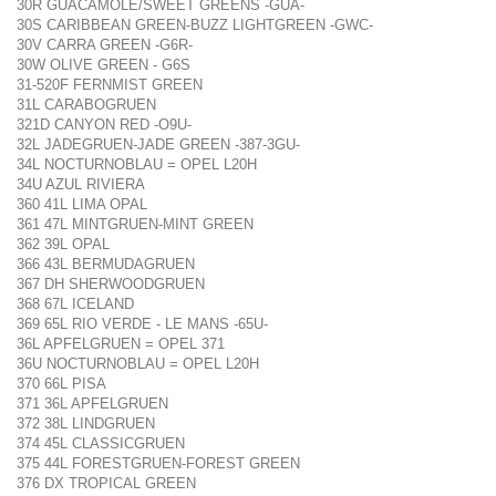
30R GUACAMOLE/SWEET GREENS -GUA-
30S CARIBBEAN GREEN-BUZZ LIGHTGREEN -GWC-
30V CARRA GREEN -G6R-
30W OLIVE GREEN - G6S
31-520F FERNMIST GREEN
31L CARABOGRUEN
321D CANYON RED -O9U-
32L JADEGRUEN-JADE GREEN -387-3GU-
34L NOCTURNOBLAU = OPEL L20H
34U AZUL RIVIERA
360 41L LIMA OPAL
361 47L MINTGRUEN-MINT GREEN
362 39L OPAL
366 43L BERMUDAGRUEN
367 DH SHERWOODGRUEN
368 67L ICELAND
369 65L RIO VERDE - LE MANS -65U-
36L APFELGRUEN = OPEL 371
36U NOCTURNOBLAU = OPEL L20H
370 66L PISA
371 36L APFELGRUEN
372 38L LINDGRUEN
374 45L CLASSICGRUEN
375 44L FORESTGRUEN-FOREST GREEN
376 DX TROPICAL GREEN