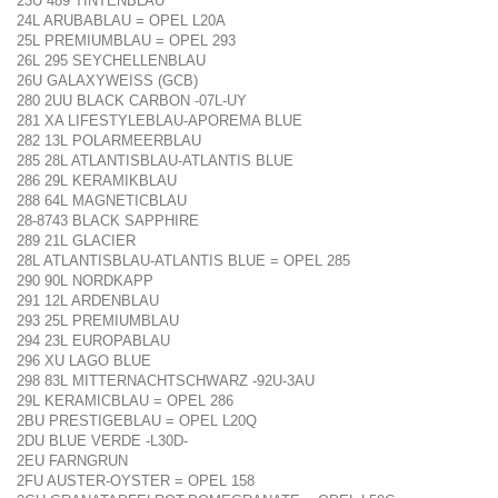
23U 489 TINTENBLAU
24L ARUBABLAU = OPEL L20A
25L PREMIUMBLAU = OPEL 293
26L 295 SEYCHELLENBLAU
26U GALAXYWEISS (GCB)
280 2UU BLACK CARBON -07L-UY
281 XA LIFESTYLEBLAU-APOREMA BLUE
282 13L POLARMEERBLAU
285 28L ATLANTISBLAU-ATLANTIS BLUE
286 29L KERAMIKBLAU
288 64L MAGNETICBLAU
28-8743 BLACK SAPPHIRE
289 21L GLACIER
28L ATLANTISBLAU-ATLANTIS BLUE = OPEL 285
290 90L NORDKAPP
291 12L ARDENBLAU
293 25L PREMIUMBLAU
294 23L EUROPABLAU
296 XU LAGO BLUE
298 83L MITTERNACHTSCHWARZ -92U-3AU
29L KERAMICBLAU = OPEL 286
2BU PRESTIGEBLAU = OPEL L20Q
2DU BLUE VERDE -L30D-
2EU FARNGRUN
2FU AUSTER-OYSTER = OPEL 158