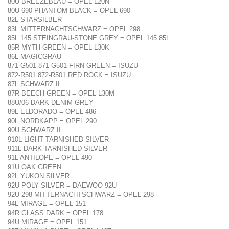
80U BREEZEBLAU = OPEL L20N
80U 690 PHANTOM BLACK = OPEL 690
82L STARSILBER
83L MITTERNACHTSCHWARZ = OPEL 298
85L 145 STEINGRAU-STONE GREY = OPEL 145 85L
85R MYTH GREEN = OPEL L30K
86L MAGICGRAU
871-G501 871-G501 FIRN GREEN = ISUZU
872-R501 872-R501 RED ROCK = ISUZU
87L SCHWARZ II
87R BEECH GREEN = OPEL L30M
88U/06 DARK DENIM GREY
89L ELDORADO = OPEL 486
90L NORDKAPP = OPEL 290
90U SCHWARZ II
910L LIGHT TARNISHED SILVER
911L DARK TARNISHED SILVER
91L ANTILOPE = OPEL 490
91U OAK GREEN
92L YUKON SILVER
92U POLY SILVER = DAEWOO 92U
92U 298 MITTERNACHTSCHWARZ = OPEL 298
94L MIRAGE = OPEL 151
94R GLASS DARK = OPEL 178
94U MIRAGE = OPEL 151