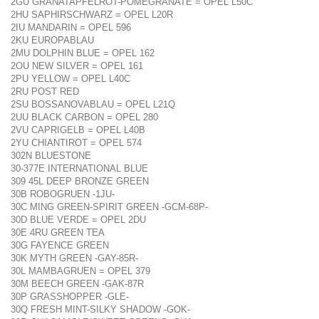
2GU GRANATAPFELROT-POMEGRANATE = OPEL L50C
2HU SAPHIRSCHWARZ = OPEL L20R
2IU MANDARIN = OPEL 596
2KU EUROPABLAU
2MU DOLPHIN BLUE = OPEL 162
2OU NEW SILVER = OPEL 161
2PU YELLOW = OPEL L40C
2RU POST RED
2SU BOSSANOVABLAU = OPEL L21Q
2UU BLACK CARBON = OPEL 280
2VU CAPRIGELB = OPEL L40B
2YU CHIANTIROT = OPEL 574
302N BLUESTONE
30-377E INTERNATIONAL BLUE
309 45L DEEP BRONZE GREEN
30B ROBOGRUEN -1JU-
30C MING GREEN-SPIRIT GREEN -GCM-68P-
30D BLUE VERDE = OPEL 2DU
30E 4RU GREEN TEA
30G FAYENCE GREEN
30K MYTH GREEN -GAY-85R-
30L MAMBAGRUEN = OPEL 379
30M BEECH GREEN -GAK-87R
30P GRASSHOPPER -GLE-
30Q FRESH MINT-SILKY SHADOW -GOK-