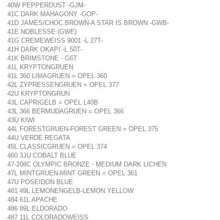
40W PEPPERDUST -GJM-
41C DARK MAHAGONY -GOP-
41D JAMES/CHOC.BROWN-A STAR IS BROWN -GWB-
41E NOBLESSE (GWE)
41G CREMEWEISS 9001 -L 27T-
41H DARK OKAPI -L 50T-
41K BRIMSTONE - G6T
41L KRYPTONGRUEN
41L 360 LIMAGRUEN = OPEL 360
42L ZYPRESSENGRUEN = OPEL 377
42U KRYPTONGRUN
43L CAPRIGELB = OPEL L40B
43L 366 BERMUDAGRUEN = OPEL 366
43U KIWI
44L FORESTGRUEN-FOREST GREEN = OPEL 375
44U VERDE REGATA
45L CLASSICGRUEN = OPEL 374
460 3JU COBALT BLUE
47-208C OLYMPIC BRONZE - MEDIUM DARK LICHEN
47L MINTGRUEN-MINT GREEN = OPEL 361
47U POSEIDON BLUE
481 49L LEMONENGELB-LEMON YELLOW
484 61L APACHE
486 89L ELDORADO
487 11L COLORADOWEISS