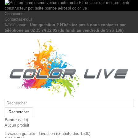
Connexion
Contactez-nous
Téléphone :
Une question ? N'hésitez pas à nous contacter par
téléphone au 02 35 74 32 05 (du lundi au vendredi de 9h à 18h)
Rechercher
Panier
(vide)
Aucun produit
Livraison gratuite !
Livraison (Gratuite dès 150€)