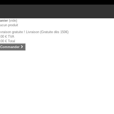
anier
(vide)
ucun produit
ivraison gratuite !
Livraison (Gratuite dès 150€)
,00 €
TVA
,00 €
Total
Commander