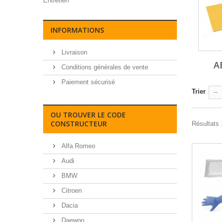
Entretien
INFORMATIONS
Livraison
A
Conditions générales de vente
Paiement sécurisé
Trier
--
OU TROUVER LE CODE
CONSTRUCTEUR
Résultats 
Alfa Romeo
Audi
BMW
Citroen
Dacia
Daewoo