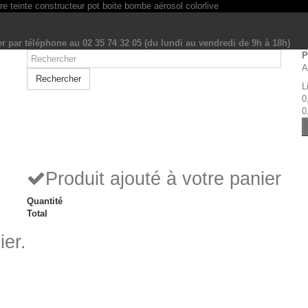
r par téléphone au 02 35 74 32 05 (du lundi au vendredi de 9h à 18h)
P
A
Rechercher
L
0
0
Produit ajouté à votre panier
Quantité
Total
ier.