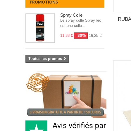
PROMOTIONS
Spray Colle
RUBA
Le spray colle SprayTec
est une colle...
-30%
11,38 €
16,25 €
Toutes les promos