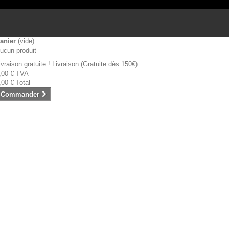
anier
(vide)
ucun produit
ivraison gratuite !
Livraison (Gratuite dès 150€)
,00 €
TVA
,00 €
Total
Commander