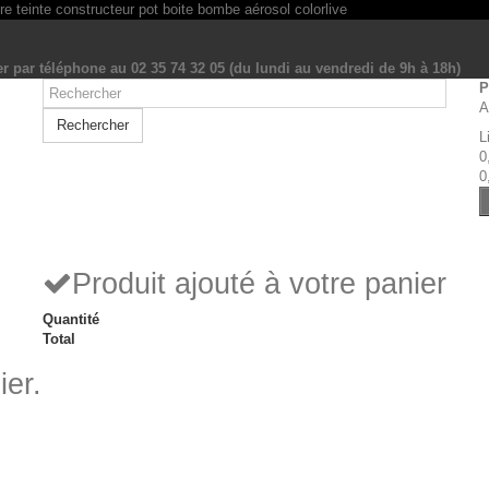
r par téléphone au 02 35 74 32 05 (du lundi au vendredi de 9h à 18h)
P
A
Rechercher
L
0
0
Produit ajouté à votre panier
Quantité
Total
ier.