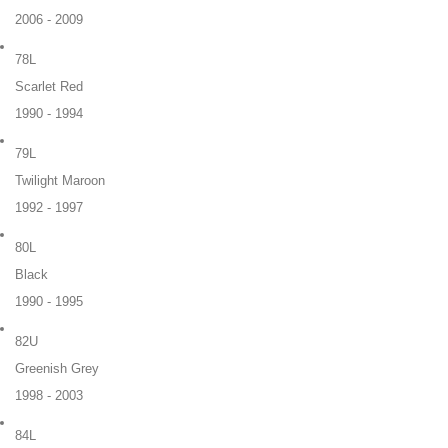
2006 - 2009
78L
Scarlet Red
1990 - 1994
79L
Twilight Maroon
1992 - 1997
80L
Black
1990 - 1995
82U
Greenish Grey
1998 - 2003
84L