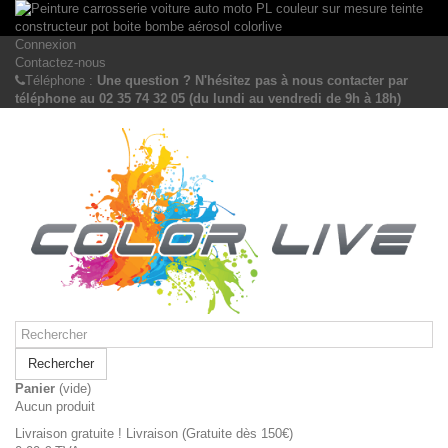
Connexion
Contactez-nous
Téléphone :
Une question ? N'hésitez pas à nous contacter par
téléphone au 02 35 74 32 05 (du lundi au vendredi de 9h à 18h)
Rechercher
Panier
(vide)
Aucun produit
Livraison gratuite !
Livraison (Gratuite dès 150€)