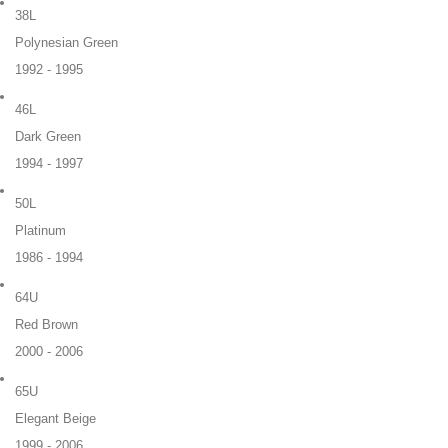
38L
Polynesian Green
1992 - 1995
46L
Dark Green
1994 - 1997
50L
Platinum
1986 - 1994
64U
Red Brown
2000 - 2006
65U
Elegant Beige
1999 - 2006