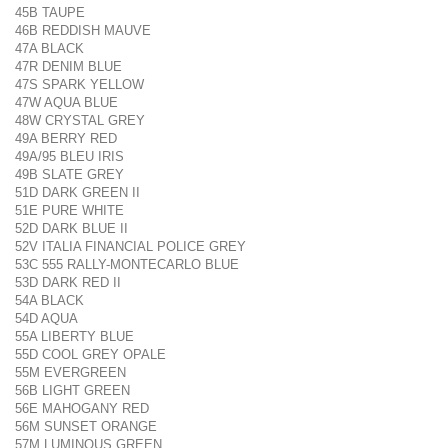
45B TAUPE
46B REDDISH MAUVE
47A BLACK
47R DENIM BLUE
47S SPARK YELLOW
47W AQUA BLUE
48W CRYSTAL GREY
49A BERRY RED
49A/95 BLEU IRIS
49B SLATE GREY
51D DARK GREEN II
51E PURE WHITE
52D DARK BLUE II
52V ITALIA FINANCIAL POLICE GREY
53C 555 RALLY-MONTECARLO BLUE
53D DARK RED II
54A BLACK
54D AQUA
55A LIBERTY BLUE
55D COOL GREY OPALE
55M EVERGREEN
56B LIGHT GREEN
56E MAHOGANY RED
56M SUNSET ORANGE
57M LUMINOUS GREEN