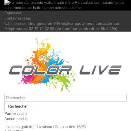
Connexion
Contactez-nous
Téléphone :
Une question ? N'hésitez pas à nous contacter par
téléphone au 02 35 74 32 05 (du lundi au vendredi de 9h à 18h)
Rechercher
Panier
(vide)
Aucun produit
Livraison gratuite !
Livraison (Gratuite dès 150€)