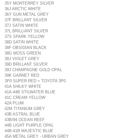
35Y MONTERREY SILVER
36J ARCTIC WHITE
36Y GUN METAL GREY
37F BRILLANT SILVER
37J SATIN WHITE
37L BRILLIANT SILVER
37S SPARK YELLOW
38D SATIN WHITE
38F OBSIDIAN BLACK
38G MOSS GREEN
38J VIOLET GREY
39D BRILLANT SILVER
39J CHAMPAGNE GOLD OPAL
39K GARNET RED
3P0 SUPER RED = TOYOTA 3P0
41A SHILKY WHITE
41A-44B STILWATER BLUE
41C CREAM YELLOW
42A PLUM
42M TITANIUM GREY
43B ASTRAL BLUE
43B/94 OCEAN REEF
44B LIGHT PURPLE OPAL
44B-41B MAJESTIC BLUE
45A METAL GREY - URBAN GREY