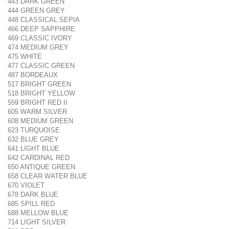
443 DARK GREEN
444 GREEN GREY
448 CLASSICAL SEPIA
466 DEEP SAPPHIRE
469 CLASSIC IVORY
474 MEDIUM GREY
475 WHITE
477 CLASSIC GREEN
487 BORDEAUX
517 BRIGHT GREEN
518 BRIGHT YELLOW
559 BRIGHT RED II
605 WARM SILVER
608 MEDIUM GREEN
623 TURQUOISE
632 BLUE GREY
641 LIGHT BLUE
642 CARDINAL RED
650 ANTIQUE GREEN
658 CLEAR WATER BLUE
670 VIOLET
678 DARK BLUE
685 SPILL RED
688 MELLOW BLUE
714 LIGHT SILVER