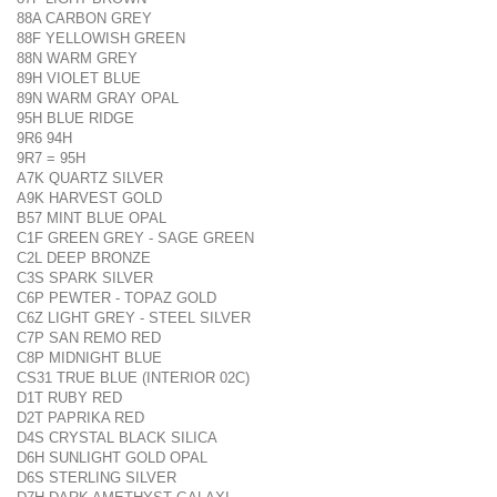
88A CARBON GREY
88F YELLOWISH GREEN
88N WARM GREY
89H VIOLET BLUE
89N WARM GRAY OPAL
95H BLUE RIDGE
9R6 94H
9R7 = 95H
A7K QUARTZ SILVER
A9K HARVEST GOLD
B57 MINT BLUE OPAL
C1F GREEN GREY - SAGE GREEN
C2L DEEP BRONZE
C3S SPARK SILVER
C6P PEWTER - TOPAZ GOLD
C6Z LIGHT GREY - STEEL SILVER
C7P SAN REMO RED
C8P MIDNIGHT BLUE
CS31 TRUE BLUE (INTERIOR 02C)
D1T RUBY RED
D2T PAPRIKA RED
D4S CRYSTAL BLACK SILICA
D6H SUNLIGHT GOLD OPAL
D6S STERLING SILVER