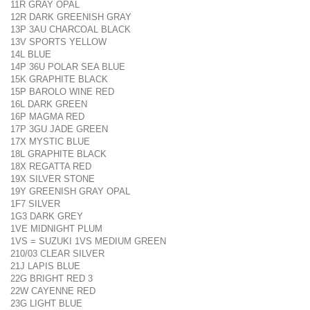
11R GRAY OPAL
12R DARK GREENISH GRAY
13P 3AU CHARCOAL BLACK
13V SPORTS YELLOW
14L BLUE
14P 36U POLAR SEA BLUE
15K GRAPHITE BLACK
15P BAROLO WINE RED
16L DARK GREEN
16P MAGMA RED
17P 3GU JADE GREEN
17X MYSTIC BLUE
18L GRAPHITE BLACK
18X REGATTA RED
19X SILVER STONE
19Y GREENISH GRAY OPAL
1F7 SILVER
1G3 DARK GREY
1VE MIDNIGHT PLUM
1VS = SUZUKI 1VS MEDIUM GREEN
210/03 CLEAR SILVER
21J LAPIS BLUE
22G BRIGHT RED 3
22W CAYENNE RED
23G LIGHT BLUE