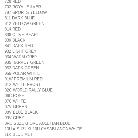
728 RED
792 ROYAL SILVER
797 SPORTS YELLOW
811 DARK BLUE
812 YELLOW GREEN
814 RED
838 OLIVE PEARL
839 BLACK
841 DARK RED
932 LIGHT GREY
934 WARM GREY
935 HARVEY GREEN
952 DARK GREEN
955 POLAR WHITE
01W PREMIUM RED
01X WHITE FROST
02C WORLD RALLY BLUE
06C ROSE
07C WHITE
07V GREEN
08V BLUE BLACK
09V GREY
0RC SUZUKI ORC AULETIAN BLUE
10U = SUZUKI 10U CASABLANCA WHITE
11K BLUE MET