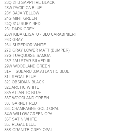
23Q 2HU SAPPHIRE BLACK
23W PACIFICA BLUE
23Y BAJA YELLOW
24G MINT GREEN
24Q 31U RUBY RED
25L DARK GREY
25W KIBAKEISATU - BLU CARABINIERI
26D GRAY
26U SUPERIOR WHITE
27D GRAY LOWER MATT (BUMPER)
27G TURQUOISE SAMOA
28P 2AU STAR SILVER III
29W WOODLAND GREEN
31F = SUBARU 33A ATLANTIC BLUE
31L REGAL BLUE
32J OBSIDIAN BLACK
32L ARCTIC WHITE
33A ATLANTIC BLUE
33F WOODLAND GREEN
33J GARNET RED
33L CHAMPAGNE GOLD OPAL
34W WILLOW GREEN OPAL
35F SATIN WHITE
35J REGAL BLUE
35S GRANITE GREY OPAL