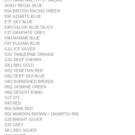
D7H DARK AMETHYST GALAXI
DG917 REGAL BLUE
E6A BRITISH RACING GREEN
E6F AZURITE BLUE
E7F SKY BLUE
E8H GALAXI BLUE SILICA
F3T GRAPHITE GREY
F9H MARINE BLUE
F9T PLASMA BLUE
G1U ICE SILVER
G2U TANGERINE ORANGE
G3U DEEP CHERRY
GK1 BBS GOLD
H2Q VENETIAN RED
H3Q DEEP SEA BLUE
H4Q BURNISHED BRONZE
H5Q JASMINE GREEN
H6Q DESERT KHAKI
OJ7 07V
R40 RED
R54 DARK RED
R56 MAROON BROWN = DAIHATSU R56
S28 BRIGHT SILVER
S30 GREY
SK1 BBS SILVER