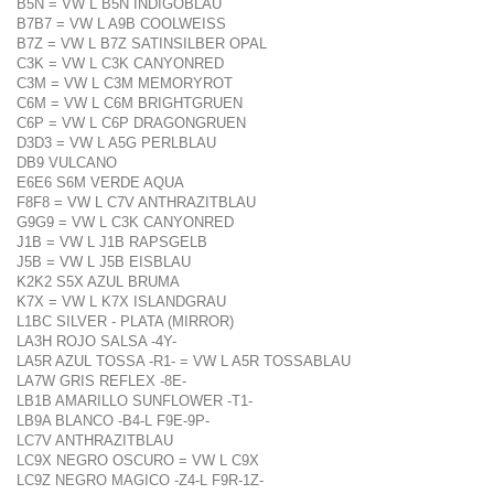
B5N = VW L B5N INDIGOBLAU
B7B7 = VW L A9B COOLWEISS
B7Z = VW L B7Z SATINSILBER OPAL
C3K = VW L C3K CANYONRED
C3M = VW L C3M MEMORYROT
C6M = VW L C6M BRIGHTGRUEN
C6P = VW L C6P DRAGONGRUEN
D3D3 = VW L A5G PERLBLAU
DB9 VULCANO
E6E6 S6M VERDE AQUA
F8F8 = VW L C7V ANTHRAZITBLAU
G9G9 = VW L C3K CANYONRED
J1B = VW L J1B RAPSGELB
J5B = VW L J5B EISBLAU
K2K2 S5X AZUL BRUMA
K7X = VW L K7X ISLANDGRAU
L1BC SILVER - PLATA (MIRROR)
LA3H ROJO SALSA -4Y-
LA5R AZUL TOSSA -R1- = VW L A5R TOSSABLAU
LA7W GRIS REFLEX -8E-
LB1B AMARILLO SUNFLOWER -T1-
LB9A BLANCO -B4-L F9E-9P-
LC7V ANTHRAZITBLAU
LC9X NEGRO OSCURO = VW L C9X
LC9Z NEGRO MAGICO -Z4-L F9R-1Z-