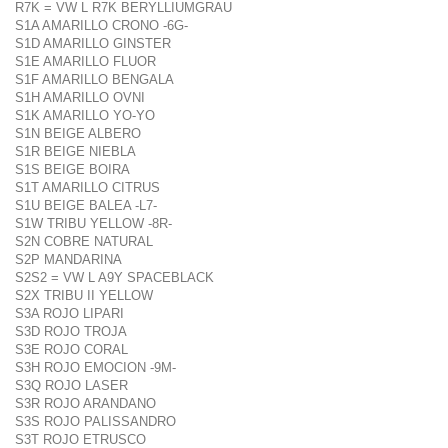
R7K = VW L R7K BERYLLIUMGRAU
S1A AMARILLO CRONO -6G-
S1D AMARILLO GINSTER
S1E AMARILLO FLUOR
S1F AMARILLO BENGALA
S1H AMARILLO OVNI
S1K AMARILLO YO-YO
S1N BEIGE ALBERO
S1R BEIGE NIEBLA
S1S BEIGE BOIRA
S1T AMARILLO CITRUS
S1U BEIGE BALEA -L7-
S1W TRIBU YELLOW -8R-
S2N COBRE NATURAL
S2P MANDARINA
S2S2 = VW L A9Y SPACEBLACK
S2X TRIBU II YELLOW
S3A ROJO LIPARI
S3D ROJO TROJA
S3E ROJO CORAL
S3H ROJO EMOCION -9M-
S3Q ROJO LASER
S3R ROJO ARANDANO
S3S ROJO PALISSANDRO
S3T ROJO ETRUSCO