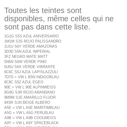
Toutes les teintes sont
disponibles, même celles qui ne
sont pas dans cette liste.
1G1G S5S AZUL ANIVERSARIO
1M1M S3S ROJO PALISSANDRO
1U1U S6Y VERDE AMAZONAS
3D3D S5N AZUL IMPERIAL
3FZ NEGRO MATE MATT
5N5N S6W VERDE PINO
5U5U S6X VERDE VIBRANTE
6C6C S5J AZUL LAPISLAZZULI
7D7D = VW L B5N INDIGOBLAU
8C8C S5Z AZUL EGEO
90E = VW L 90E ALPINWEISS
9G9G S3R ROJO ARANDANO
9M9M S1E AMARILLO FLUOR
9X9X S1N BEIGE ALBERO
A5E = VW L A5E MARITIMBLAU
A5G = VW L A5G PERLBLAU
A9B = VW L A9B COOLWEISS
A9Y = VW L A9Y SPACEBLACK