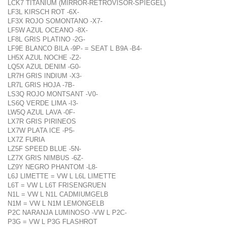
LCK7 TITANIUM (MIRROR-RETROVISOR-SPIEGEL)
LF3L KIRSCH ROT -6X-
LF3X ROJO SOMONTANO -X7-
LF5W AZUL OCEANO -8X-
LF8L GRIS PLATINO -2G-
LF9E BLANCO BILA -9P- = SEAT L B9A -B4-
LH5X AZUL NOCHE -Z2-
LQ5X AZUL DENIM -G0-
LR7H GRIS INDIUM -X3-
LR7L GRIS HOJA -7B-
LS3Q ROJO MONTSANT -V0-
LS6Q VERDE LIMA -I3-
LW5Q AZUL LAVA -0F-
LX7R GRIS PIRINEOS
LX7W PLATA ICE -P5-
LX7Z FURIA
LZ5F SPEED BLUE -5N-
LZ7X GRIS NIMBUS -6Z-
LZ9Y NEGRO PHANTOM -L8-
L6J LIMETTE = VW L L6L LIMETTE
L6T = VW L L6T FRISENGRUEN
N1L = VW L N1L CADMIUMGELB
N1M = VW L N1M LEMONGELB
P2C NARANJA LUMINOSO -VW L P2C-
P3G = VW L P3G FLASHROT