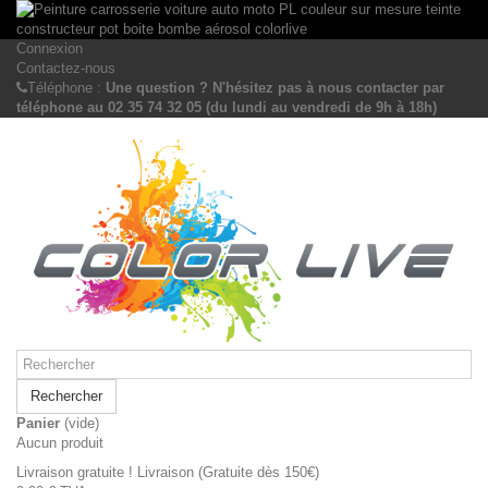
Connexion
Contactez-nous
Téléphone :
Une question ? N'hésitez pas à nous contacter par
téléphone au 02 35 74 32 05 (du lundi au vendredi de 9h à 18h)
Rechercher
Panier
(vide)
Aucun produit
Livraison gratuite !
Livraison (Gratuite dès 150€)