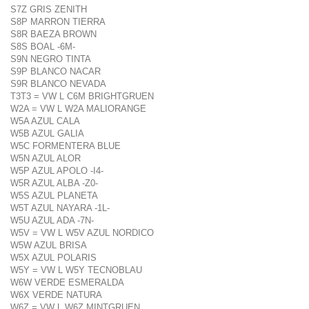
S7Z GRIS ZENITH
S8P MARRON TIERRA
S8R BAEZA BROWN
S8S BOAL -6M-
S9N NEGRO TINTA
S9P BLANCO NACAR
S9R BLANCO NEVADA
T3T3 = VW L C6M BRIGHTGRUEN
W2A = VW L W2A MALIORANGE
W5A AZUL CALA
W5B AZUL GALIA
W5C FORMENTERA BLUE
W5N AZUL ALOR
W5P AZUL APOLO -I4-
W5R AZUL ALBA -Z0-
W5S AZUL PLANETA
W5T AZUL NAYARA -1L-
W5U AZUL ADA -7N-
W5V = VW L W5V AZUL NORDICO
W5W AZUL BRISA
W5X AZUL POLARIS
W5Y = VW L W5Y TECNOBLAU
W6W VERDE ESMERALDA
W6X VERDE NATURA
W6Z = VW L W6Z MINTGRUEN