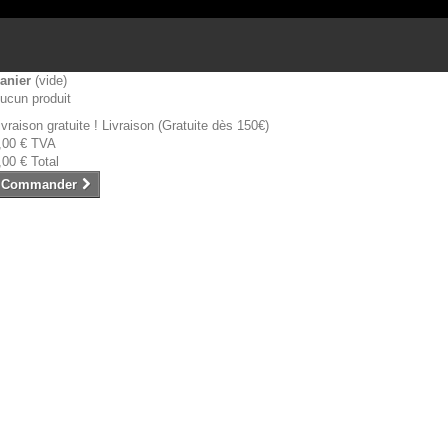
anier
(vide)
ucun produit
ivraison gratuite !
Livraison (Gratuite dès 150€)
,00 €
TVA
,00 €
Total
Commander