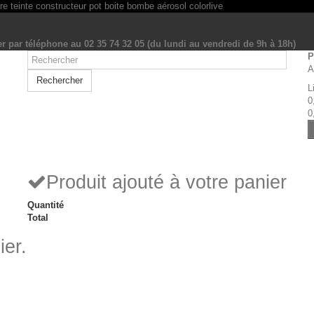
r par téléphone au 02 35 74 32 05 (du lundi au vendredi de 9h à 18h)
P
A
Rechercher
L
0
0
Produit ajouté à votre panier
Quantité
Total
ier.