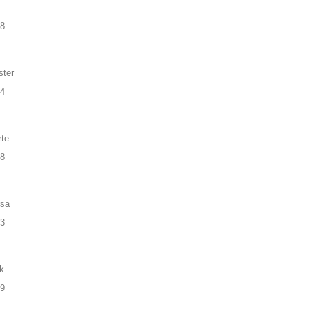
98
ter
94
te
98
rsa
83
k
79