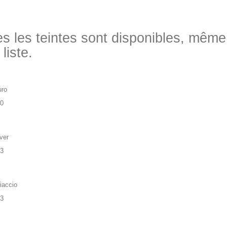
es les teintes sont disponibles, même
 liste.
uro
90
ver
83
iaccio
83