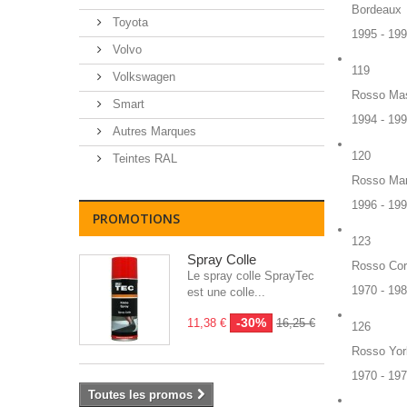
Bordeaux
Toyota
1995 - 19
Volvo
119
Volkswagen
Rosso Mas
Smart
1994 - 19
Autres Marques
120
Teintes RAL
Rosso Mar
1996 - 19
PROMOTIONS
123
Spray Colle
Rosso Co
Le spray colle SprayTec
1970 - 19
est une colle...
-30%
11,38 €
16,25 €
126
Rosso Yor
1970 - 19
Toutes les promos