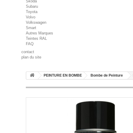
Skoda
Subaru
Toyota
Volvo
Volkswagen
Smart
Autres Marques
Teintes RAL
FAQ
contact
plan du site
PEINTURE EN BOMBE
Bombe de Peinture