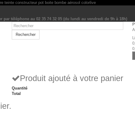
r par téléphone au 02 35 74 32 05 (du lundi au vendredi de 9h à 18h)
P
A
Rechercher
L
0
0
Produit ajouté à votre panier
Quantité
Total
ier.