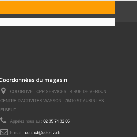
Coordonnées du magasin
COLORLIVE - CPR SERVICES - 4 RUE DE VERDUN -
CENTRE D'ACTIVITES WASSON - 76410 ST AUBIN LES
ELBEUF
Appelez nous au :
02 35 74 32 05
E-mail :
contact@colorlive.fr