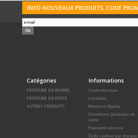
INFO NOUVEAUX PRODUITS, CODE PROMO
Ok
Catégories
Informations
PEINTURE EN BOMBE
Contactez-nous
PEINTURE EN BOITE
Livraison
AUTRES PRODUITS
Mentions légales
Conditions générales de
vente
Paiement sécurisé
Code couleur par marque