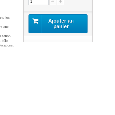
ans les
Ajouter au
panier
ant aux
lisation
, tôle
lications.