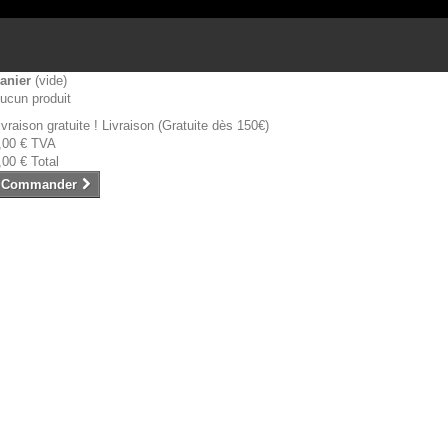
anier
(vide)
ucun produit
ivraison gratuite !
Livraison (Gratuite dès 150€)
,00 €
TVA
,00 €
Total
Commander