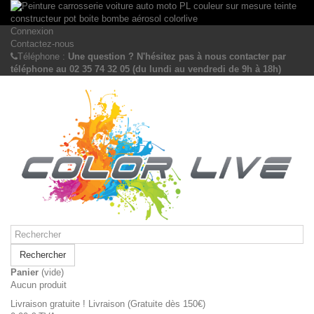
Connexion
Contactez-nous
Téléphone :
Une question ? N'hésitez pas à nous contacter par
téléphone au 02 35 74 32 05 (du lundi au vendredi de 9h à 18h)
Rechercher
Panier
(vide)
Aucun produit
Livraison gratuite !
Livraison (Gratuite dès 150€)