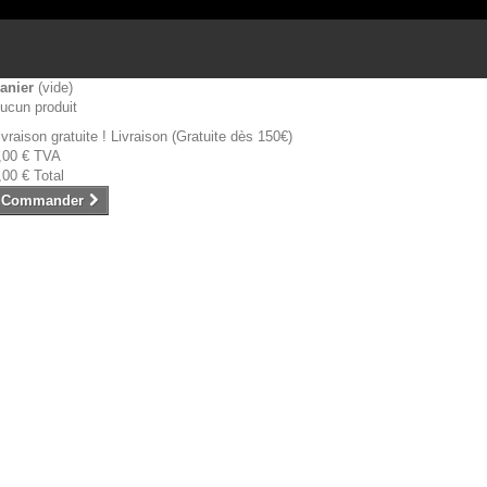
anier
(vide)
ucun produit
ivraison gratuite !
Livraison (Gratuite dès 150€)
,00 €
TVA
,00 €
Total
Commander