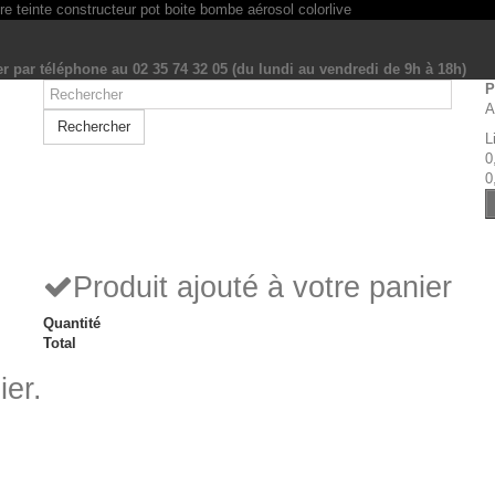
r par téléphone au 02 35 74 32 05 (du lundi au vendredi de 9h à 18h)
P
A
Rechercher
L
0
0
Produit ajouté à votre panier
Quantité
Total
ier.