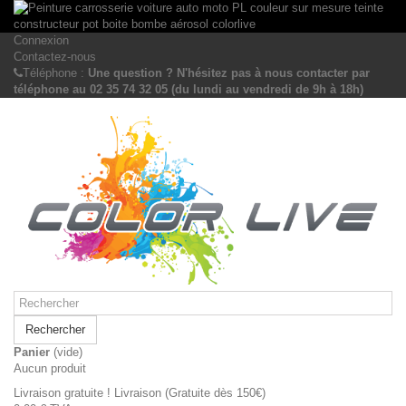
Connexion
Contactez-nous
Téléphone :
Une question ? N'hésitez pas à nous contacter par
téléphone au 02 35 74 32 05 (du lundi au vendredi de 9h à 18h)
Rechercher
Panier
(vide)
Aucun produit
Livraison gratuite !
Livraison (Gratuite dès 150€)