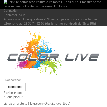
Connexion
Contactez-nous
Téléphone :
Une question ? N'hésitez pas à nous contacter par
téléphone au 02 35 74 32 05 (du lundi au vendredi de 9h à 18h)
Rechercher
Panier
(vide)
Aucun produit
Livraison gratuite !
Livraison (Gratuite dès 150€)