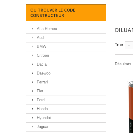
OU TROUVER LE CODE
CONSTRUCTEUR
Alfa Romeo
DILUA
Audi
Trier
--
BMW
Citroen
Résultats 
Dacia
Daewoo
Ferrari
Fiat
Ford
Honda
Hyundai
Jaguar