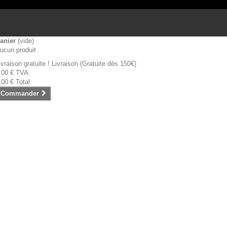
anier
(vide)
ucun produit
ivraison gratuite !
Livraison (Gratuite dès 150€)
,00 €
TVA
,00 €
Total
Commander