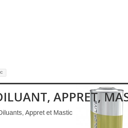
IC
DILUANT, APPRET, MAS
iluants, Appret et Mastic