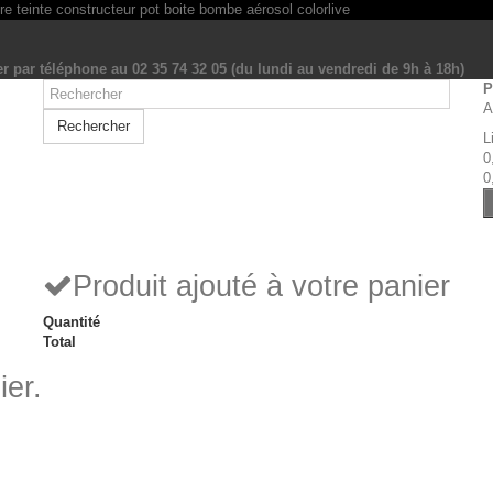
r par téléphone au 02 35 74 32 05 (du lundi au vendredi de 9h à 18h)
P
A
Rechercher
L
0
0
Produit ajouté à votre panier
Quantité
Total
ier.