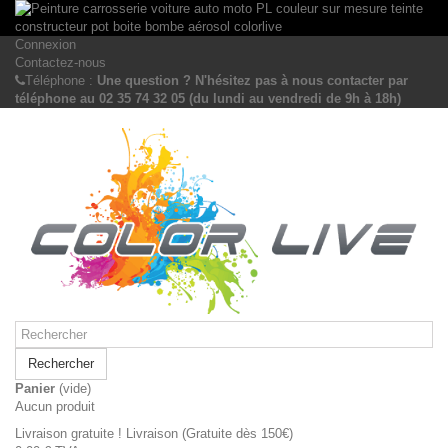
Connexion
Contactez-nous
Téléphone :
Une question ? N'hésitez pas à nous contacter par
téléphone au 02 35 74 32 05 (du lundi au vendredi de 9h à 18h)
Rechercher
Panier
(vide)
Aucun produit
Livraison gratuite !
Livraison (Gratuite dès 150€)